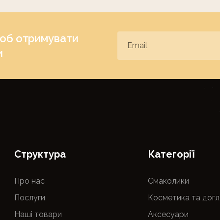
щоб отримувати
и
Cтруктура
Категорії
Про нас
Смаколики
Послуги
Косметика та догл
Наші товари
Аксесуари