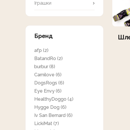
Іграшки
Бренд
Шле
afp
(2)
BatandRo
(2)
burbur
(8)
Carnilove
(6)
DogsRogs
(6)
Eye Envy
(6)
HealthyDoggo
(4)
Hygge Dog
(6)
Iv San Bernard
(6)
LickiMat
(7)