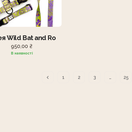
я Wild Bat and Ro
950,00
₴
В наявності
1
2
3
…
25