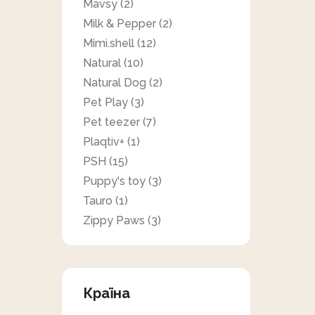
Mavsy
(2)
Milk & Pepper
(2)
Mimi.shell
(12)
Natural
(10)
Natural Dog
(2)
Pet Play
(3)
Pet teezer
(7)
Plaqtiv+
(1)
PSH
(15)
Puppy's toy
(3)
Tauro
(1)
Zippy Paws
(3)
Країна