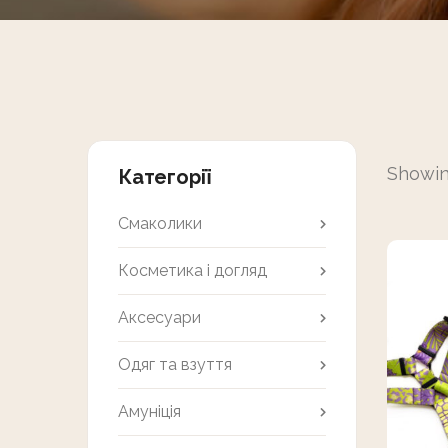
Showin
Категорії
Смаколики
Косметика і догляд
Аксесуари
Одяг та взуття
Амуніція