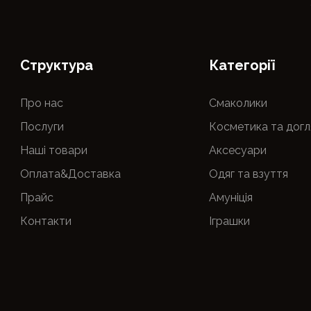
Cтруктура
Категорії
Про нас
Смаколики
Послуги
Косметика та догл
Наші товари
Аксесуари
Оплата&Доставка
Одяг та взуття
Прайс
Амуніція
Контакти
Іграшки