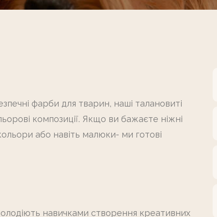
зпечні фарби для тварин, наші талановиті
ьорові композиції. Якщо ви бажаєте ніжні
і кольори або навіть малюки- ми готові
 володіють навичками створення креативних