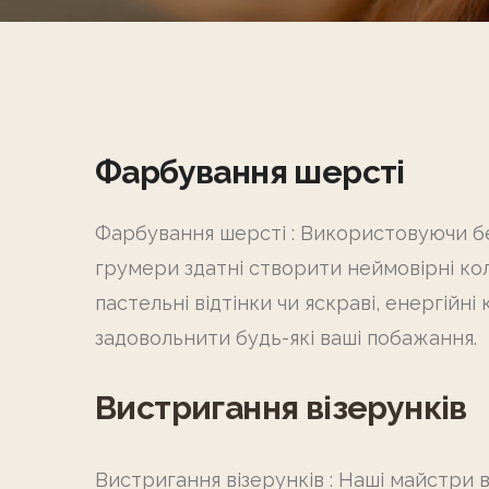
Фарбування шерсті
Фарбування шерсті : Використовуючи бе
грумери здатні створити неймовірні кол
пастельні відтінки чи яскраві, енергійн
задовольнити будь-які ваші побажання.
Вистригання візерунків
Вистригання візерунків : Наші майстри