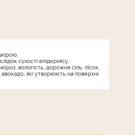
шкірою.
лідок сухості епідермісу,
роз, вологість, дорожня сіль, пісок.
ї авокадо, які утворюють на поверхні