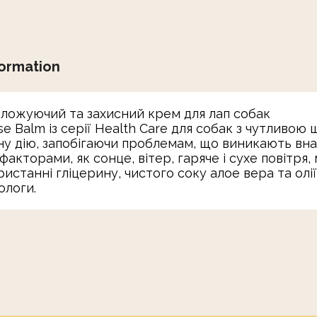
formation
оложуючий та захисний крем для лап собак
e Balm із серії Health Care для собак з чутливою 
у дію, запобігаючи проблемам, що виникають внас
орами, як сонце, вітер, гаряче і сухе повітря, мо
истанні гліцерину, чистого соку алое вера та олі
ологи.