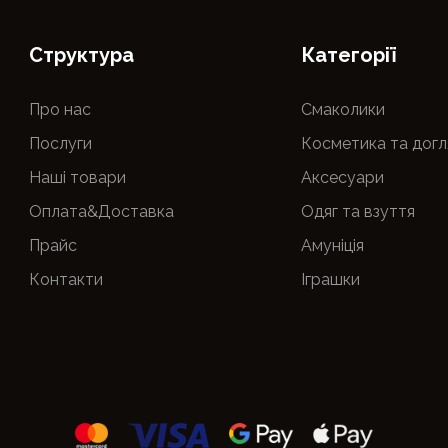
Cтруктура
Категорії
Про нас
Смаколики
Послуги
Косметика та догл
Наші товари
Аксесуари
Оплата&Доставка
Одяг та взуття
Прайс
Амуніція
Контакти
Іграшки