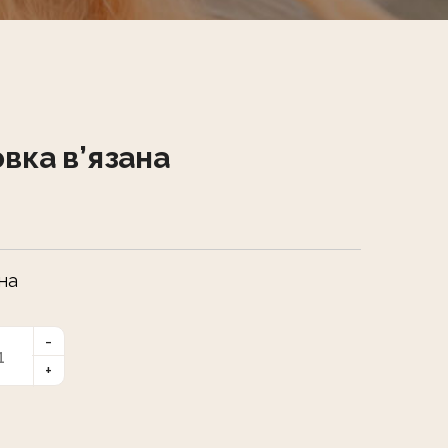
вка в’язана
на