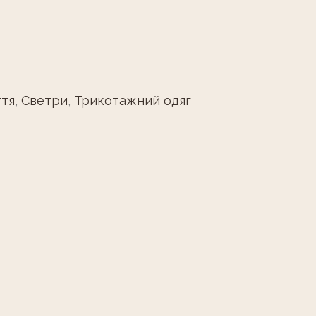
ття
,
Светри
,
Трикотажний одяг