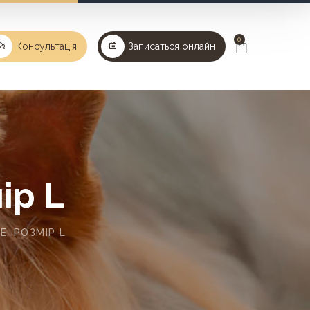
0
Консультація
Записаться онлайн
ір L
Е, РОЗМІР L