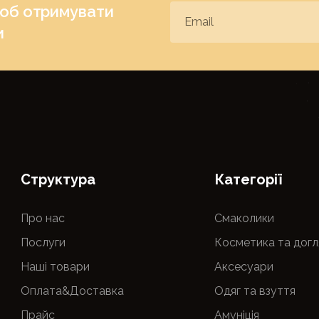
щоб отримувати
и
Cтруктура
Категорії
Про нас
Смаколики
Послуги
Косметика та догл
Наші товари
Аксесуари
Оплата&Доставка
Одяг та взуття
Прайс
Амуніція