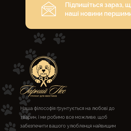
Підпишіться зараз, 
наші новини першим
Наша філософія ґрунтується на любові до
тварин, і ми робимо все можливе, щоб
забезпечити вашого улюбленця найвищим