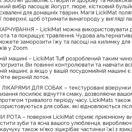
Soother дозволяє створити здорову та низькокало
ий вибір ласощів: йогурт, пюре, кістковий бульйо
, схвалені для домашніх тварин. Магія LickiMat пол
ої поверхні, щоб отримати винагороду у вигляді л
ЧУВАННЯ – LickiMat можна використовувати для
вота та покращує травлення. Чудова альтернатив
ь можете заморозити їжу та ласощі на килимку для
ків у Zoom.
ній машині – LickiMat Tuff розроблений таким чин
погризти. Ви повинні контролювати та навчати всі
ній машині, а якщо у вашій посудомийній машині є
йте верхній лоток.
РЯМИ ДЛЯ СОБАК – текстуровані візерунки Li
Лизання посилює відчуття смаку, дозволяючи ва
протягом тривалого періоду часу. LickiMats також
використовуються для собак, які відновлюються пі
А – поверхня LickiMat сприяє приємному вили
хистити зуби та ясна вашого улюбленця, виробляю
аучуку також м’яко зішкрібає частинки їжі з язи