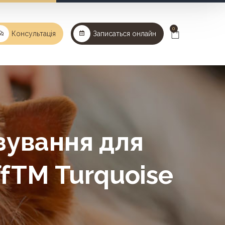
0
Консультація
Записаться онлайн
зування для
fTM Turquoise