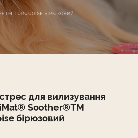
FFTM TURQUOISE БІРЮЗОВИЙ
стрес для вилизування
kiMat® Soother®TM
oise бірюзовий