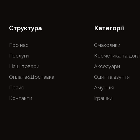
Cтруктура
Категорії
Про нас
Смаколики
Послуги
Косметика та догл
Наші товари
Аксесуари
Оплата&Доставка
Одяг та взуття
Прайс
Амуніція
Контакти
Іграшки