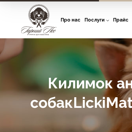
Про нас
Послуги
Прайс
Килимок ан
собакLickiMa