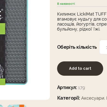
В наявності
Килимок LickiMat TUFF 
вгамовує нудьгу для со
ласощів, йогуртів, спр
бульйону, рідкої їжі.
Оберіть кількість
Add to cart
Артикул:
179
Категорії:
Аксесуари
,