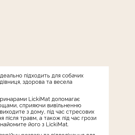
Ідеально підходить для собачих
одівниця, здорова та весела
нарами LickiMat допомагає
сощами, сприяючи вивільненню
виходите з дому, під час стресових
ня після травм, а також під час грози
найомите його з LickiMat.