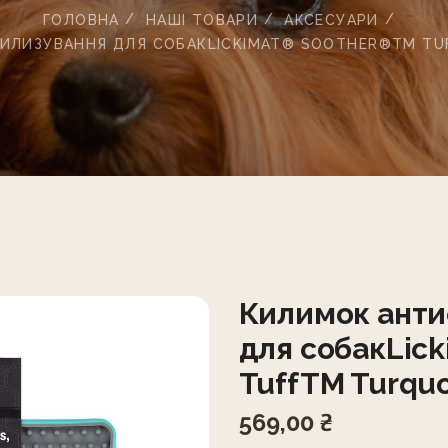
ГОЛОВНА
НАШІ ТОВАРИ
АКСЕСУАРИ
ИЛИЗУВАННЯ ДЛЯ СОБАКLICKIMAT® SOOTHER®TM TU
Килимок анти
для собакLic
TuffTM Turqu
569,00
₴