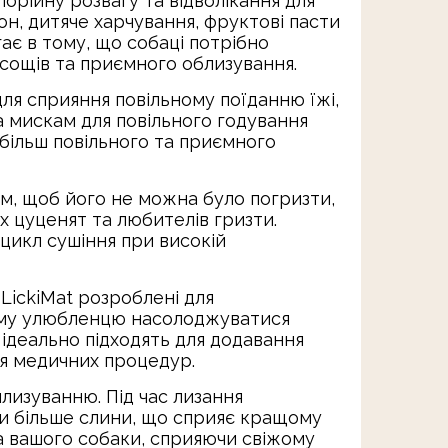
рійну розвагу та відволікання для
н, дитяче харчування, фруктові пасти
ягає в тому, що собаці потрібно
асощів та приємного облизування.
 сприяння повільному поїданню їжі,
а мискам для повільного годування
 більш повільного та приємного
ом, щоб його не можна було погризти,
х цуценят та любителів гризти.
 цикл сушіння при високій
ckiMat розроблені для
шому улюбленцю насолоджуватися
 ідеально підходять для додавання
сля медичних процедур.
зуванню. Під час лизання
чи більше слини, що сприяє кращому
ка вашого собаки, сприяючи свіжому