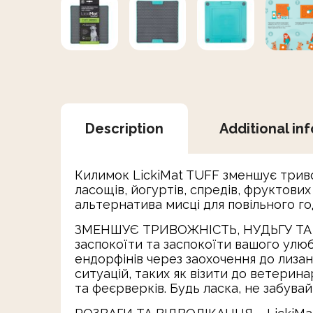
Description
Additional in
Килимок LickiMat TUFF зменшує тривож
ласощів, йогуртів, спредів, фруктових
альтернатива мисці для повільного го
ЗМЕНШУЄ ТРИВОЖНІСТЬ, НУДЬГУ ТА Д
заспокоїти та заспокоїти вашого ул
ендорфінів через заохочення до лизан
ситуацій, таких як візити до ветеринара
та феєрверків. Будь ласка, не забува