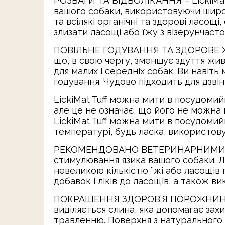
РОЗВАГИ ТА ВІДВОЛІКАННЯ – LickiMat 
вашого собаки, використовуючи широк
та всілякі органічні та здорові ласощі
злизати ласощі або їжу з візерунчаст
ПОВІЛЬНЕ ГОДУВАННЯ ТА ЗДОРОВЕ ХАР
що, в свою чергу, зменшує здуття жи
для малих і середніх собак. Ви навіт
годування. Чудово підходить для дзвін
LickiMat Tuff можна мити в посудомий
але це не означає, що його не можна 
LickiMat Tuff можна мити в посудомий
температурі, будь ласка, використову
РЕКОМЕНДОВАНО ВЕТЕРИНАРНИМИ ЛІКА
стимулювання язика вашого собаки. 
невеликою кількістю їжі або ласощів 
добавок і ліків до ласощів, а також 
ПОКРАЩЕННЯ ЗДОРОВ’Я ПОРОЖНИНИ РОТ
виділяється слина, яка допомагає за
травленню. Поверхня з натурального к