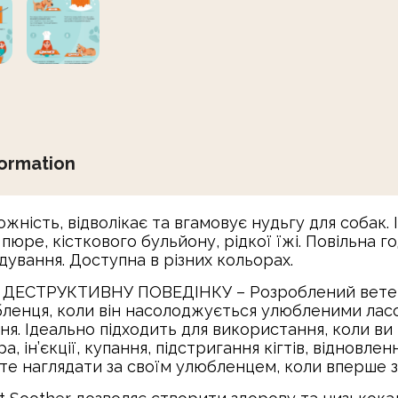
formation
ність, відволікає та вгамовує нудьгу для собак. 
 пюре, кісткового бульйону, рідкої їжі. Повільна г
дування. Доступна в різних кольорах.
ЕСТРУКТИВНУ ПОВЕДІНКУ – Розроблений ветери
юбленця, коли він насолоджується улюбленими ла
ня. Ідеально підходить для використання, коли ви 
, ін’єкції, купання, підстригання кігтів, відновлен
йте наглядати за своїм улюбленцем, коли вперше з