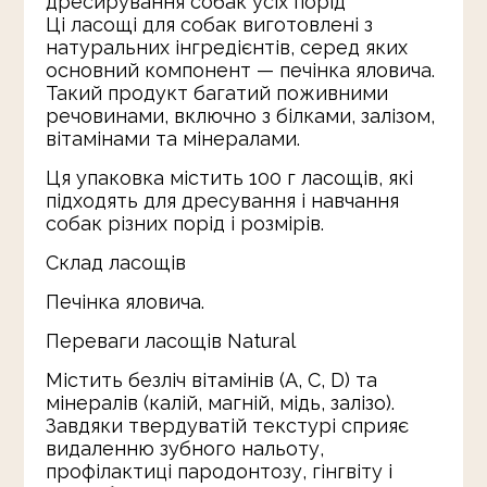
дресирування собак усіх порід
Ці ласощі для собак виготовлені з
натуральних інгредієнтів, серед яких
основний компонент — печінка яловича.
Такий продукт багатий поживними
речовинами, включно з білками, залізом,
вітамінами та мінералами.
Ця упаковка містить 100 г ласощів, які
підходять для дресування і навчання
собак різних порід і розмірів.
Склад ласощів
Печінка яловича.
Переваги ласощів Natural
Містить безліч вітамінів (А, С, D) та
мінералів (калій, магній, мідь, залізо).
Завдяки твердуватій текстурі сприяє
видаленню зубного нальоту,
профілактиці пародонтозу, гінгвіту і