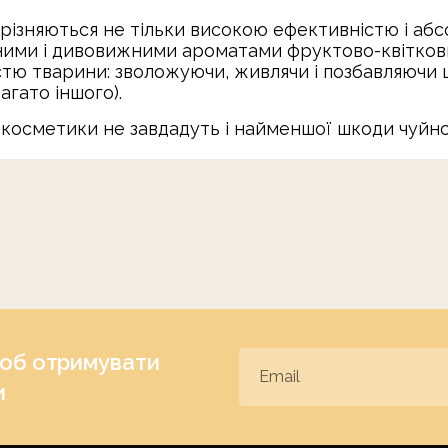
ідрізняються не тільки високою ефективністю і а
мними і дивовижними ароматами фруктово-квітков
тю тварини: зволожуючи, живлячи і позбавляючи ш
агато іншого).
 косметики не завдадуть і найменшої шкоди чуйн
щоб отримувати
и