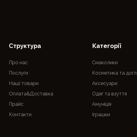
Cтруктура
Категорії
Про нас
Смаколики
Послуги
Косметика та догл
Наші товари
Аксесуари
Оплата&Доставка
Одяг та взуття
Прайс
Амуніція
Контакти
Іграшки