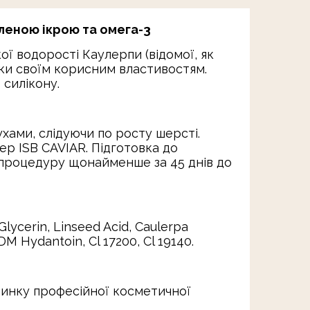
еленою ікрою та омега-3
ї водорості Каулерпи (відомої, як
яки своїм корисним властивостям.
 силікону.
ами, слідуючи по росту шерсті.
р ISB CAVIAR. Підготовка до
 процедуру щонайменше за 45 днів до
lycerin, Linseed Acid, Caulerpa
MDM Hydantoin, Cl 17200, Cl 19140.
 ринку професійної косметичної