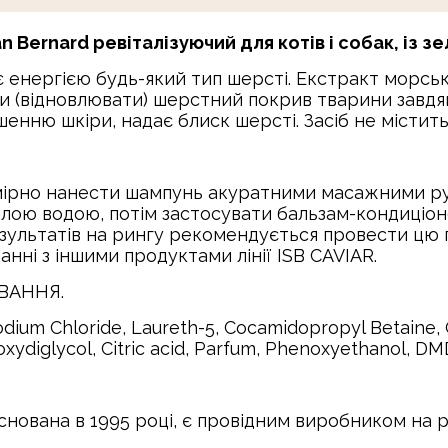
 Bernard ревіталізуючий для котів і собак, із з
енергією будь-який тип шерсті. Екстракт морсько
ати (відновлювати) шерстний покрив тварини завд
енню шкіри, надає блиск шерсті. Засіб не містить
ірно нанести шампунь акуратними масажними рух
лою водою, потім застосувати бальзам-кондиціоне
езультатів на рингу рекомендується провести цю
нні з іншими продуктами лінії ISB CAVIAR.
ВАННЯ.
dium Chloride, Laureth-5, Cocamidopropyl Betaine, G
hoxydiglycol, Citric acid, Parfum, Phenoxyethanol, D
заснована в 1995 році, є провідним виробником на