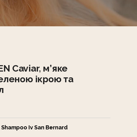
 Caviar, м’яке
еленою ікрою та
л
 Shampoo Iv San Bernard