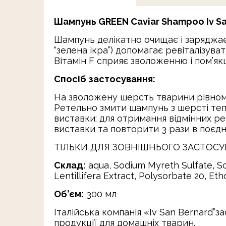
Шампунь GREEN Caviar Shampoo Iv San
Шампунь делікатно очищає і заряджає 
“зелена ікра”) допомагає ревіталізув
Вітамін F сприяє зволоженню і пом’якш
Спосіб застосування:
На зволожену шерсть тварини рівном
Ретельно змити шампунь з шерсті теп
виставки: для отримання відмінних р
виставки та повторити 3 рази в поєдна
ТІЛЬКИ ДЛЯ ЗОВНІШНЬОГО ЗАСТОСУ
Склад:
aqua, Sodium Myreth Sulfate, So
Lentillifera Extract, Polysorbate 20, Et
Об’єм:
300 мл
Італійська компанія «Iv San Bernard”
продукції для домашніх тварин.