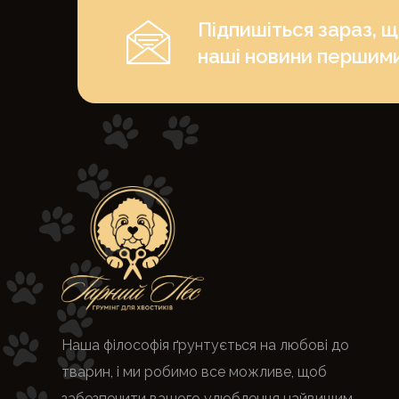
Підпишіться зараз, 
наші новини першим
Наша філософія ґрунтується на любові до
тварин, і ми робимо все можливе, щоб
забезпечити вашого улюбленця найвищим