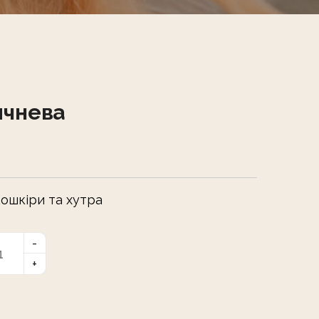
ичнева
кошкіри та хутра