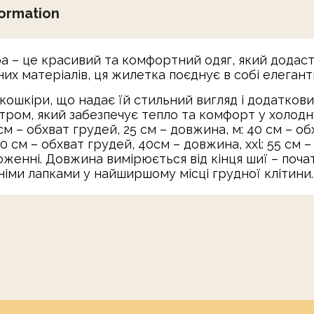
formation
ра – це красивий та комфортний одяг, який додас
них матеріалів, ця жилетка поєднує в собі елегант
ошкіри, що надає їй стильний вигляд і додатковий 
ом, який забезпечує тепло та комфорт у холодну п
см – обхват грудей, 25 см – довжина, м: 40 см – об
50 см – обхват грудей, 40см – довжина, xxl: 55 см 
оженні. Довжина вимірюється від кінця шиї – почат
німи лапками у найширшому місці грудної клітини.