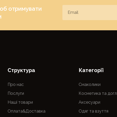
щоб отримувати
и
Cтруктура
Категорії
Про нас
Смаколики
Послуги
Косметика та догл
Наші товари
Аксесуари
Оплата&Доставка
Одяг та взуття