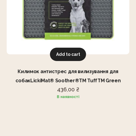
Add to cart
Килимок антистрес для вилизування для
собакLickiMat® Soother®TM TuffTM Green
436,00
₴
В наявності