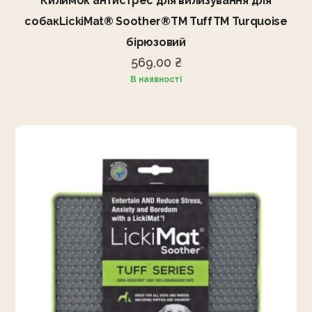
Килимок антистрес для вилизування для
собакLickiMat® Soother®TM TuffTM Turquoise
бірюзовий
569,00
₴
В наявності